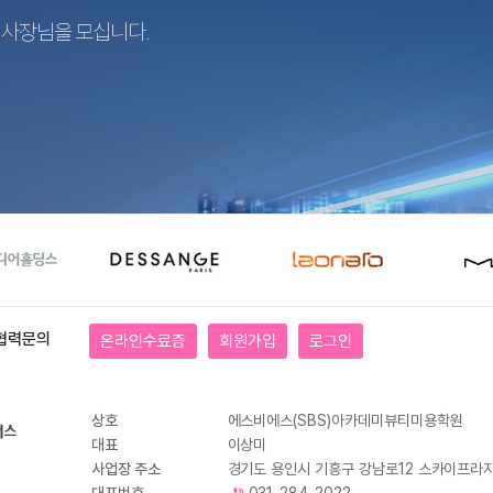
지사장님을 모십니다.
협력문의
온라인수료증
회원가입
로그인
상호
에스비에스(SBS)아카데미뷰티미용학원
대표
이상미
사업장 주소
경기도 용인시 기흥구 강남로12 스카이프라자