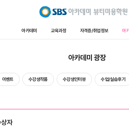
아카데미
교육과정
자격증/취업정보
아카
교육과정
자격증/취업정보
아카데미 
아카데미 광장
메이크업
채용/취업정보
아카데미 
네일아트
자격증정보
이벤트
이벤트
수강생작품
수강생인터뷰
수업/실습후기
헤어
자료실
수강생작
단과
수강생인
수업및실습
합격자현
수상자
방송국견학/행