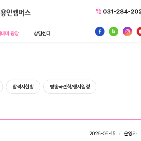
031-284-20
데미 광장
상담센터
광장
상담센터
뉴스
수강료조회
1:1 문의
합격자현황
방송국견학/행사일정
품
내일배움카드
터뷰
가맹/제휴문의
후기
자주묻는질문
황
질문과 답변(Q&A)
2026-06-15
운영자
사일정