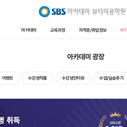
아카데미
교육과정
자격증/취업정보
아카
교육과정
자격증/취업정보
아카데미 
아카데미 광장
메이크업
채용/취업정보
아카데미 
네일아트
자격증정보
이벤트
이벤트
수강생작품
수강생인터뷰
수업/실습후기
헤어
자료실
수강생작
단과
수강생인
수업및실습
합격자현
방송국견학/행