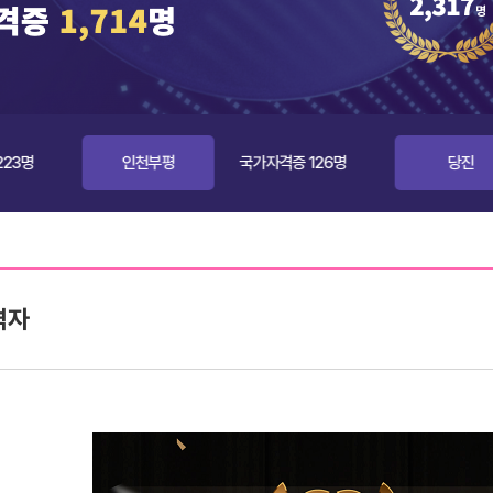
인천부평
국가자격증 126명
당진
격자