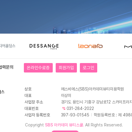
협력문의
온라인수료증
회원가입
로그인
상호
에스비에스(SBS)아카데미뷰티미용학원
대표
이상미
사업장 주소
경기도 용인시 기흥구 강남로12 스카이프라자
대표번호
031-284-2022
사업자 등록번호
397-93-01545
I
학원등록번호 : 제 498
Copyright
SBS 아카데미 뷰티스쿨.
All Rights Reserved.