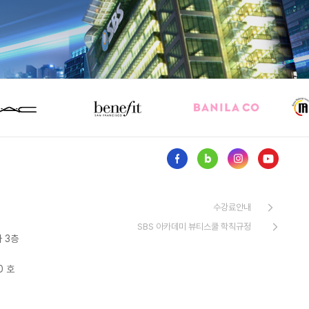
수강료안내
SBS 아카데미 뷰티스쿨 학칙규정
 3층
0 호