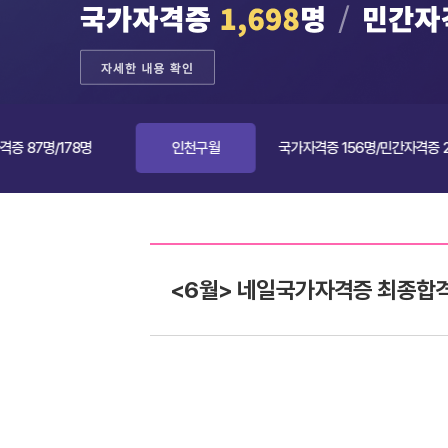
178명
인천구월
국가자격증 156명/민간자격증 223명
<6월> 네일국가자격증 최종합