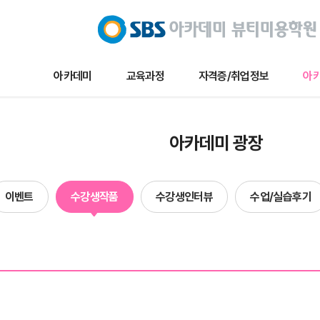
아카데미
교육과정
자격증/취업정보
아카
교육과정
자격증/취업정보
아카데미 
아카데미 광장
메이크업
채용/취업정보
아카데미 
네일아트
자격증정보
이벤트
이벤트
수강생작품
수강생인터뷰
수업/실습후기
헤어
자료실
수강생작
단과
수강생인
수업및실습
합격자현
방송국견학/행