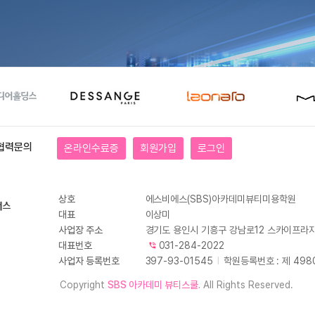
협력문의
온라인수료증
회원가입
로그인
상호
에스비에스(SBS)아카데미뷰티미용학원
대표
이상미
사업장 주소
경기도 용인시 기흥구 강남로12 스카이프라자
대표번호
031-284-2022
사업자 등록번호
397-93-01545
I
학원등록번호 : 제 498
Copyright
SBS 아카데미 뷰티스쿨.
All Rights Reserved.