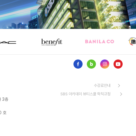
수강료안내
SBS 아카데미 뷰티스쿨 학칙규정
 3층
0 호