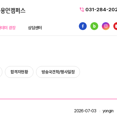
031-284-20
데미 광장
상담센터
광장
상담센터
뉴스
수강료조회
1:1 문의
합격자현황
방송국견학/행사일정
품
내일배움카드
터뷰
가맹/제휴문의
후기
자주묻는질문
황
질문과 답변(Q&A)
2026-07-03
yongin
사일정